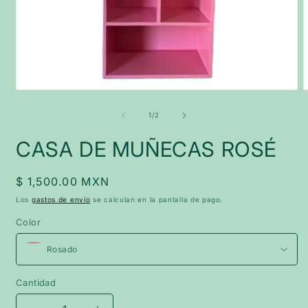
Abrir
A
elemento
e
multimedia
m
de
1
/
2
1
2
en
e
CASA DE MUÑECAS ROSÉ
una
u
ventana
v
modal
m
Precio
$ 1,500.00 MXN
habitual
Los
gastos de envío
se calculan en la pantalla de pago.
Color
Cantidad