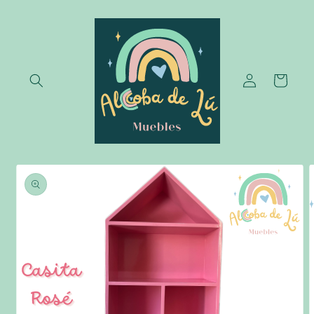
Ir
directamente
al contenido
Iniciar
Carrito
sesión
Ir
directamente
a la
información
del producto