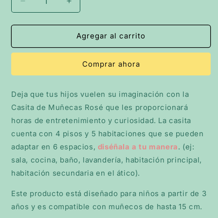
Reducir
Aumentar
cantidad
cantidad
para
para
CASA
CASA
Agregar al carrito
DE
DE
MUÑECAS
MUÑECAS
Comprar ahora
ROSÉ
ROSÉ
Deja que tus hijos vuelen su imaginación con la
Casita de Muñecas Rosé que les proporcionará
horas de entretenimiento y curiosidad. La casita
cuenta con 4 pisos y 5 habitaciones que se pueden
adaptar en 6 espacios,
diséñala a tu manera
. (ej:
sala, cocina, baño, lavandería, habitación principal,
habitación secundaria en el ático).
Este producto está diseñado para niños a partir de 3
años y es compatible con muñecos de hasta 15 cm.